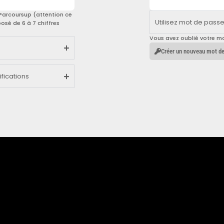
 Parcoursup (attention ce
Utilisez mot de pass
osé de 6 à 7 chiffres
Vous avez oublié votre m
Créer un nouveau mot d
fications