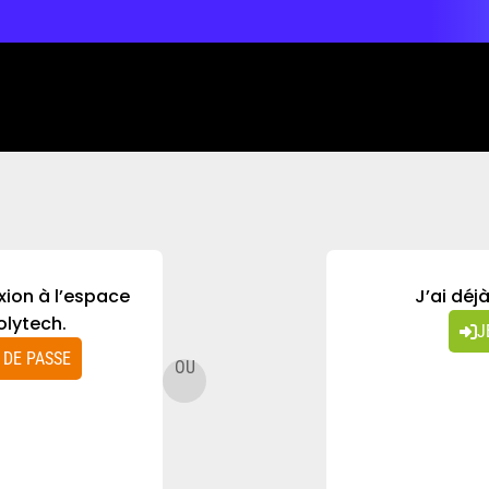
xion à l’espace
J’ai déj
olytech.
J
 DE PASSE
OU