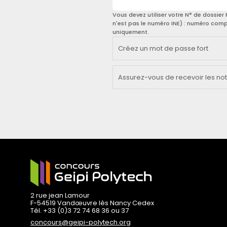
Vous devez utiliser votre N° de dossier
n'est pas le numéro INE) : numéro comp
uniquement.
Créez un mot de passe fort
Assurez-vous de recevoir les noti
2 rue jean Lamour
F-54519 Vandœuvre lès Nancy Cedex
Tél. +33 (0)3 72 74 68 36 ou 37
concours@geipi-polytech.org